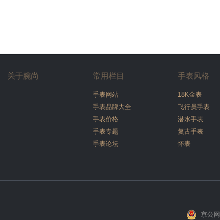
关于腕尚
常用栏目
手表风格
手表网站
18K金表
手表品牌大全
飞行员手表
手表价格
潜水手表
手表专题
复古手表
手表论坛
怀表
京公网安