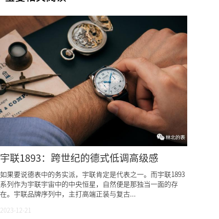
宇联1893：跨世纪的德式低调高级感
如果要说德表中的务实派，宇联肯定是代表之一。而宇联1893
系列作为宇联宇宙中的中央恒星，自然便是那独当一面的存
在。宇联品牌‬序列‬中‬，主打‬高端正装‬与‬复古...
2023-12-21