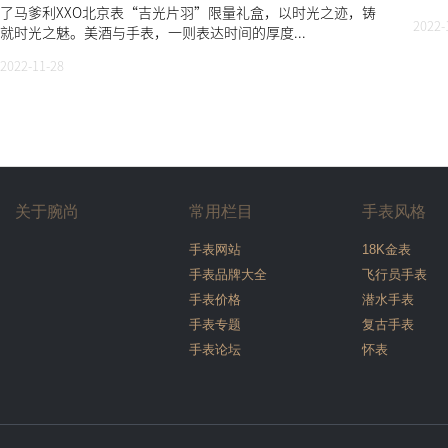
了马爹利XXO北京表“吉光片羽”限量礼盒，以时光之迹，铸
2022-
就时光之魅。美酒与手表，一则表达时间的厚度...
2022-11-28
关于腕尚
常用栏目
手表风格
手表网站
18K金表
手表品牌大全
飞行员手表
手表价格
潜水手表
手表专题
复古手表
手表论坛
怀表