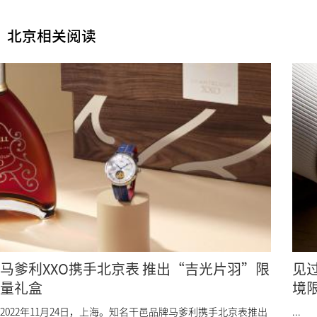
北京相关阅读
马爹利XXO携手北京表 推出“吉光片羽”限
见
量礼盒
境限
体
2022年11月24日，上海。知名干邑品牌马爹利携手北京表推出
...