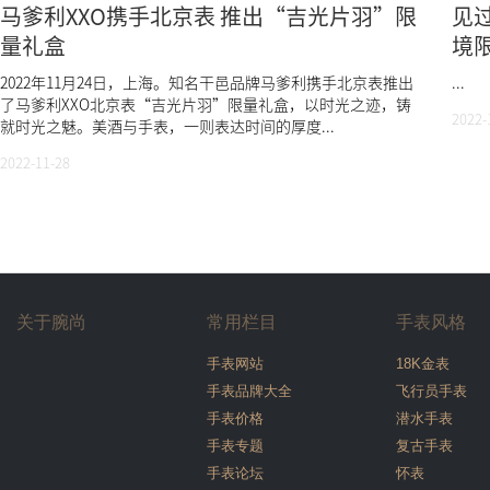
马爹利XXO携手北京表 推出“吉光片羽”限
见
量礼盒
境限
体
2022年11月24日，上海。知名干邑品牌马爹利携手北京表推出
...
了马爹利XXO北京表“吉光片羽”限量礼盒，以时光之迹，铸
2022-
就时光之魅。美酒与手表，一则表达时间的厚度...
2022-11-28
关于腕尚
常用栏目
手表风格
手表网站
18K金表
手表品牌大全
飞行员手表
手表价格
潜水手表
手表专题
复古手表
手表论坛
怀表