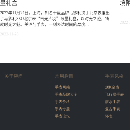
量礼盒
境限
体
2022年11月24日，上海。知名干邑品牌马爹利携手北京表推出
...
了马爹利XXO北京表“吉光片羽”限量礼盒，以时光之迹，铸
2022-
就时光之魅。美酒与手表，一则表达时间的厚度...
2022-11-28
关于腕尚
常用栏目
手表风格
手表网站
18K金表
手表品牌大全
飞行员手表
手表价格
潜水手表
手表专题
复古手表
手表论坛
怀表