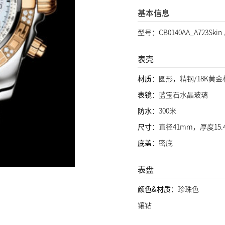
基本信息
型号：CB0140AA_A723Sk
表壳
材质
：圆形，精钢/18K黄金
表镜
：蓝宝石水晶玻璃
防水
：300米
尺寸
：直径41mm，厚度15.
底盖
：密底
表盘
颜色&材质
：珍珠色
镶钻