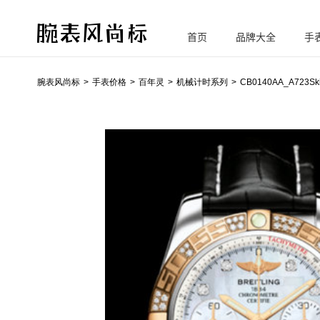
首页
品牌大全
手
腕
表风尚标
腕表风尚标
手表价格
百年灵
机械计时系列
CB0140AA_A723Sk