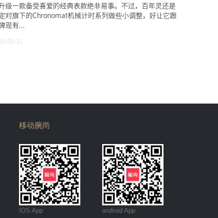
升级一款备受喜爱的经典表款绝非易事。不过，百年灵还是
定对旗下的Chronomat机械计时系列做些小调整，好让它跟
牌现有...
26-05-31
移动腕尚
IOS App
android App