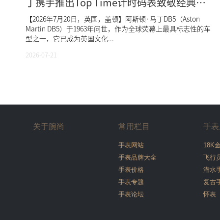
丁携手推出Top Time计时码表致敬经典
DB5
【2026年7月20日，英国，盖顿】阿斯顿·马丁DB5（Aston
Martin DB5）于1963年问世，作为全球荧幕上最具标志性的车
型之一，它已成为英国文化...
2026-07-21
关于腕尚
常用栏目
手表
手表网站
18K
手表品牌大全
飞行
手表价格
潜水
手表专题
复古
手表论坛
怀表