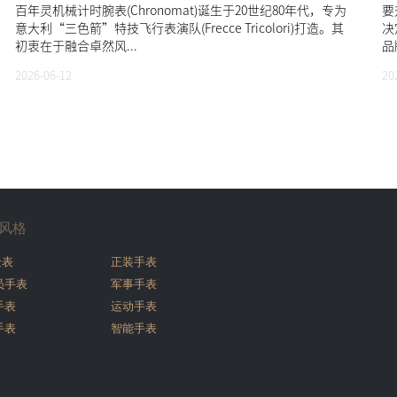
百年灵机械计时腕表(Chronomat)诞生于20世纪80年代，专为
要
意大利“三色箭”特技飞行表演队(Frecce Tricolori)打造。其
决
初衷在于融合卓然风...
品
2026-06-12
20
风格
金表
正装手表
员手表
军事手表
手表
运动手表
手表
智能手表