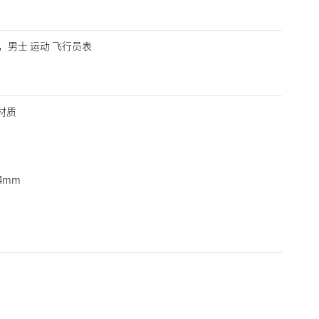
in ，男士 运动 飞行员表
材质
4mm