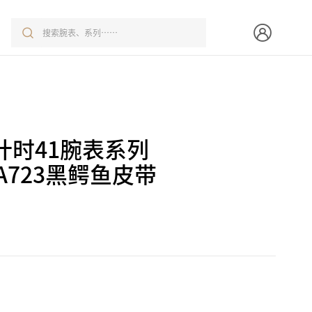
计时41腕表系列
A/A723黑鳄鱼皮带