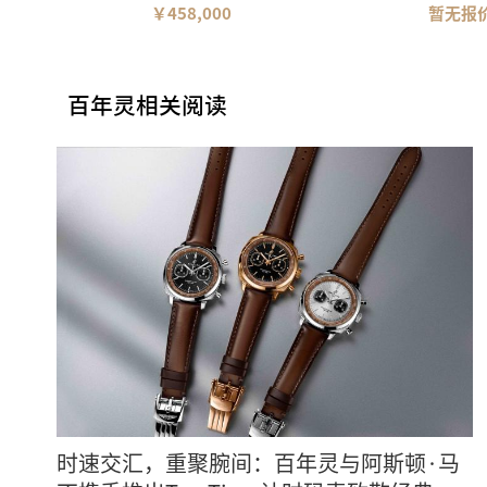
￥458,000
暂无报
百年灵相关阅读
时速交汇，重聚腕间：百年灵与阿斯顿·马