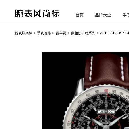
首页
品牌大全
手
腕
表风尚标
腕表风尚标
手表价格
百年灵
蒙柏朗计时系列
A2133012-B571-