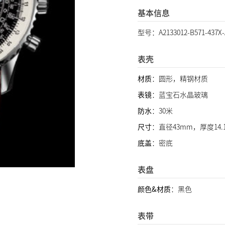
基本信息
型号：A2133012-B571-437X-
表壳
材质
：圆形，精钢材质
表镜
：蓝宝石水晶玻璃
防水
：30米
尺寸
：直径43mm，厚度14.
底盖
：密底
表盘
颜色&材质
：黑色
表带