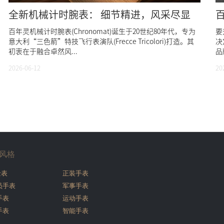
全新机械计时腕表： 细节精进，风采尽显
百年灵机械计时腕表(Chronomat)诞生于20世纪80年代，专为
要
意大利“三色箭”特技飞行表演队(Frecce Tricolori)打造。其
决
初衷在于融合卓然风...
品
2026-06-12
20
风格
金表
正装手表
员手表
军事手表
手表
运动手表
手表
智能手表