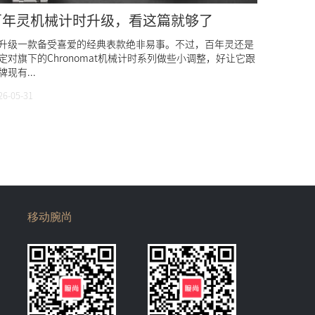
百年灵机械计时升级，看这篇就够了
升级一款备受喜爱的经典表款绝非易事。不过，百年灵还是
定对旗下的Chronomat机械计时系列做些小调整，好让它跟
牌现有...
26-05-31
移动腕尚