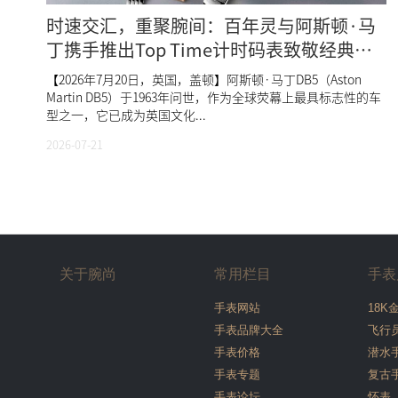
时速交汇，重聚腕间：百年灵与阿斯顿·马
丁携手推出Top Time计时码表致敬经典
DB5
【2026年7月20日，英国，盖顿】阿斯顿·马丁DB5（Aston
Martin DB5）于1963年问世，作为全球荧幕上最具标志性的车
型之一，它已成为英国文化...
2026-07-21
关于腕尚
常用栏目
手表
手表网站
18K
手表品牌大全
飞行
手表价格
潜水
手表专题
复古
手表论坛
怀表