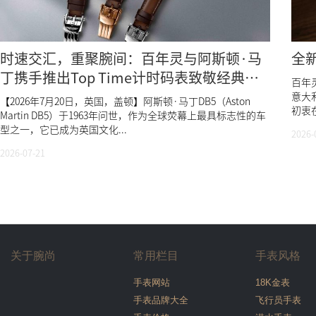
时速交汇，重聚腕间：百年灵与阿斯顿·马
全
丁携手推出Top Time计时码表致敬经典
百年灵
DB5
意大利
【2026年7月20日，英国，盖顿】阿斯顿·马丁DB5（Aston
初衷在
Martin DB5）于1963年问世，作为全球荧幕上最具标志性的车
型之一，它已成为英国文化...
2026-
2026-07-21
关于腕尚
常用栏目
手表风格
手表网站
18K金表
手表品牌大全
飞行员手表