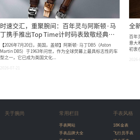
时速交汇，重聚腕间：百年灵与阿斯顿·马
全
丁携手推出Top Time计时码表致敬经典
百年灵
DB5
意大利
【2026年7月20日，英国，盖顿】阿斯顿·马丁DB5（Aston
初衷在
Martin DB5）于1963年问世，作为全球荧幕上最具标志性的车
型之一，它已成为英国文化...
2026-
2026-07-21
关于腕尚
常用栏目
手表风格
手表网站
18K金表
手表品牌大全
飞行员手表