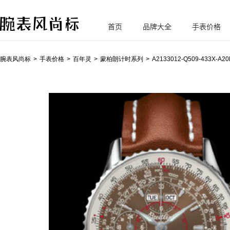
首页
品牌大全
手表价格
腕
表风尚标
腕表风尚标
手表价格
百年灵
蒙柏朗计时系列
A2133012-Q509-433X-A20