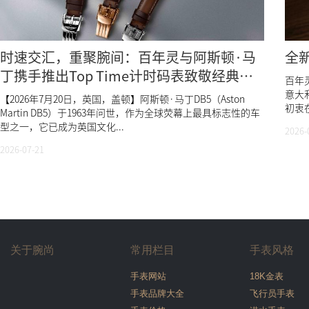
时速交汇，重聚腕间：百年灵与阿斯顿·马
全
丁携手推出Top Time计时码表致敬经典
百年灵
DB5
意大利
【2026年7月20日，英国，盖顿】阿斯顿·马丁DB5（Aston
初衷在
Martin DB5）于1963年问世，作为全球荧幕上最具标志性的车
型之一，它已成为英国文化...
2026-
2026-07-21
关于腕尚
常用栏目
手表风格
手表网站
18K金表
手表品牌大全
飞行员手表