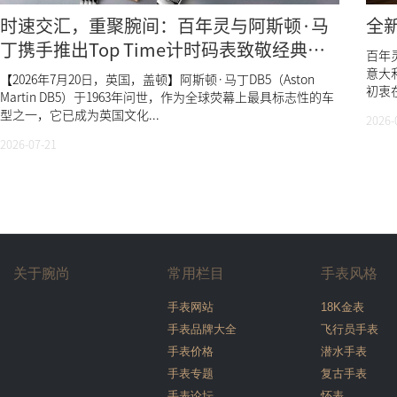
时速交汇，重聚腕间：百年灵与阿斯顿·马
全
丁携手推出Top Time计时码表致敬经典
百年灵
DB5
意大利
【2026年7月20日，英国，盖顿】阿斯顿·马丁DB5（Aston
初衷在
Martin DB5）于1963年问世，作为全球荧幕上最具标志性的车
型之一，它已成为英国文化...
2026-
2026-07-21
关于腕尚
常用栏目
手表风格
手表网站
18K金表
手表品牌大全
飞行员手表
手表价格
潜水手表
手表专题
复古手表
手表论坛
怀表