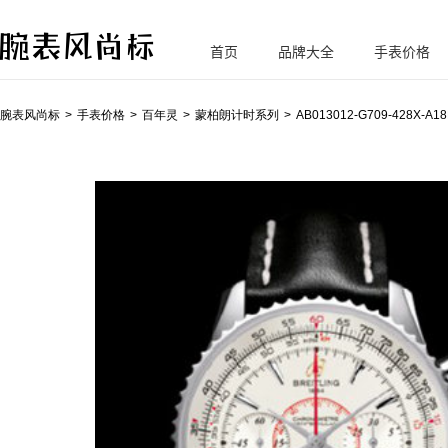
首页
品牌大全
手表价格
腕
表风尚标
腕表风尚标
手表价格
百年灵
蒙柏朗计时系列
AB013012-G709-428X-A18