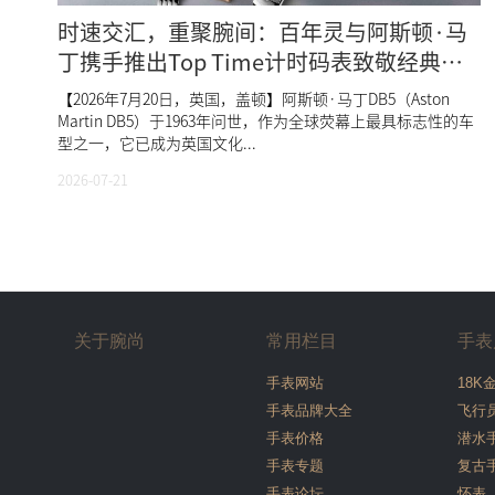
时速交汇，重聚腕间：百年灵与阿斯顿·马
丁携手推出Top Time计时码表致敬经典
DB5
【2026年7月20日，英国，盖顿】阿斯顿·马丁DB5（Aston
Martin DB5）于1963年问世，作为全球荧幕上最具标志性的车
型之一，它已成为英国文化...
2026-07-21
关于腕尚
常用栏目
手表
手表网站
18K
手表品牌大全
飞行
手表价格
潜水
手表专题
复古
手表论坛
怀表