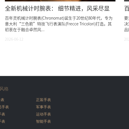
全新机械计时腕表： 细节精进，风采尽显
百年灵机械计时腕表(Chronomat)诞生于20世纪80年代，专为
要
意大利“三色箭”特技飞行表演队(Frecce Tricolori)打造。其
决
初衷在于融合卓然风...
品
2026-06-12
20
风格
金表
正装手表
员手表
军事手表
手表
运动手表
手表
智能手表