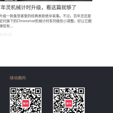
百年灵机械计时升级，看这篇就够了
升级一款备受喜爱的经典表款绝非易事。不过，百年灵还是
定对旗下的Chronomat机械计时系列做些小调整，好让它跟
牌现有...
26-05-31
移动腕尚