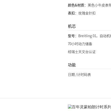
颜色&材质
：黑色小牛皮表
表扣
：玫瑰金针扣
机芯
型号
：Breitling 01，自
70小时动力储备
经瑞士天文台认证
功能
日期 /计时码表