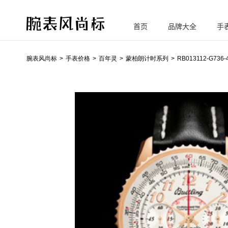
首页
品牌大全
手
腕
表风尚标
腕表风尚标
手表价格
百年灵
蒙柏朗计时系列
RB013112-G736-