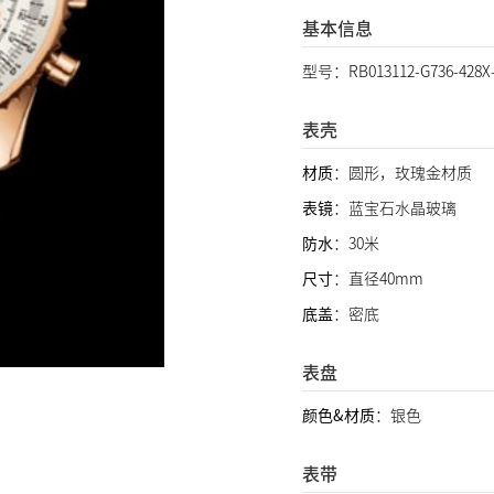
基本信息
型号：RB013112-G736-428X-
表壳
材质
：圆形，玫瑰金材质
表镜
：蓝宝石水晶玻璃
防水
：30米
尺寸
：直径40mm
底盖
：密底
表盘
颜色&材质
：银色
表带