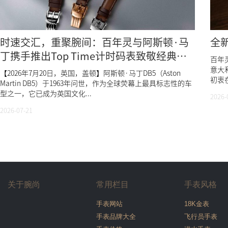
时速交汇，重聚腕间：百年灵与阿斯顿·马
全
丁携手推出Top Time计时码表致敬经典
百年灵
DB5
意大利
【2026年7月20日，英国，盖顿】阿斯顿·马丁DB5（Aston
初衷在
Martin DB5）于1963年问世，作为全球荧幕上最具标志性的车
型之一，它已成为英国文化...
2026-
2026-07-21
关于腕尚
常用栏目
手表风格
手表网站
18K金表
手表品牌大全
飞行员手表