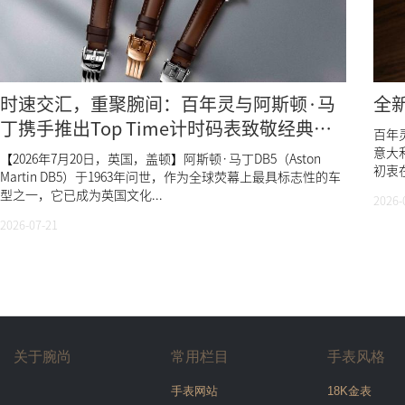
时速交汇，重聚腕间：百年灵与阿斯顿·马
全
丁携手推出Top Time计时码表致敬经典
百年灵
DB5
意大利
【2026年7月20日，英国，盖顿】阿斯顿·马丁DB5（Aston
初衷在
Martin DB5）于1963年问世，作为全球荧幕上最具标志性的车
型之一，它已成为英国文化...
2026-
2026-07-21
关于腕尚
常用栏目
手表风格
手表网站
18K金表