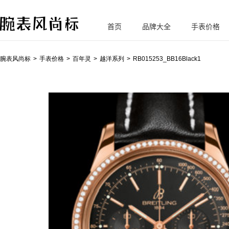
首页
品牌大全
手表价格
腕
表风尚标
腕表风尚标
手表价格
百年灵
越洋系列
RB015253_BB16Black1