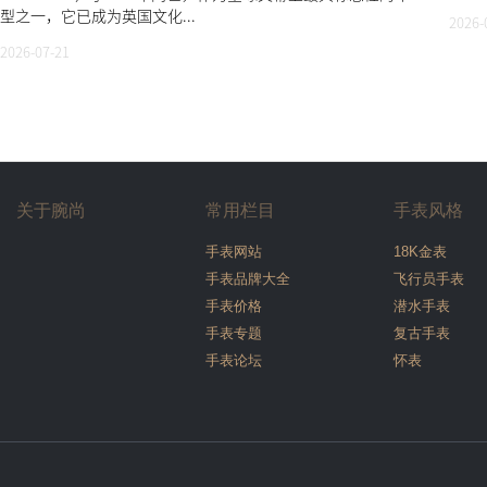
型之一，它已成为英国文化...
2026-
2026-07-21
关于腕尚
常用栏目
手表风格
手表网站
18K金表
手表品牌大全
飞行员手表
手表价格
潜水手表
手表专题
复古手表
手表论坛
怀表