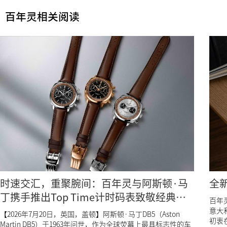
百年灵相关阅读
时速交汇，重聚腕间：百年灵与阿斯顿·马
全
丁携手推出Top Time计时码表致敬经典
百年灵
DB5
意大利
【2026年7月20日，英国，盖顿】阿斯顿·马丁DB5（Aston
初衷在
Martin DB5）于1963年问世，作为全球荧幕上最具标志性的车