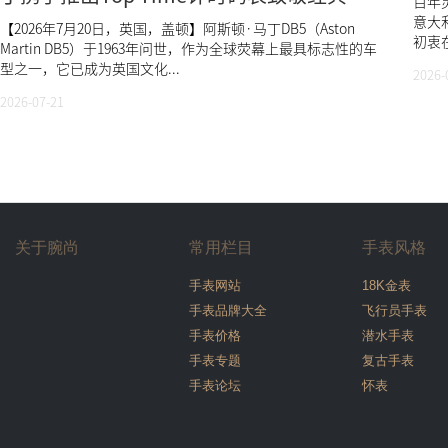
百年灵
DB5
意大利
【2026年7月20日，英国，盖顿】阿斯顿·马丁DB5（Aston
初衷在
Martin DB5）于1963年问世，作为全球荧幕上最具标志性的车
型之一，它已成为英国文化...
2026-
2026-07-21
关于腕尚
常用栏目
手表风格
手表网站
18K金表
手表品牌大全
飞行员手表
手表价格
潜水手表
手表专题
复古手表
手表论坛
怀表