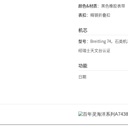
颜色&材质
：黑色橡胶表带
表扣
：精钢折叠扣
机芯
型号
：Breitling 74，石
经瑞士天文台认证
功能
日期