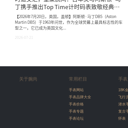
丁携手推出Top Time计时码表致敬经典
DB5
【2026年7月20日，英国，盖顿】阿斯顿·马丁DB5（Aston
Martin DB5）于1963年问世，作为全球荧幕上最具标志性的车
型之一，它已成为英国文化...
2026-07-21
关于腕尚
常用栏目
手表
手表网站
18K
手表品牌大全
飞行
手表价格
潜水
手表专题
复古
手表论坛
怀表