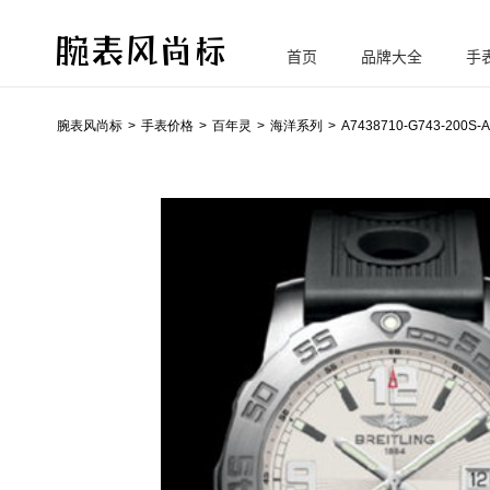
首页
品牌大全
手
腕
表风尚标
腕表风尚标
手表价格
百年灵
海洋系列
A7438710-G743-200S-