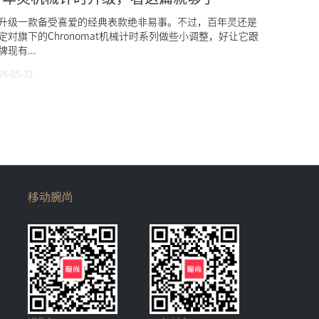
升级一款备受喜爱的经典表款绝非易事。不过，百年灵还是
定对旗下的Chronomat机械计时系列做些小调整，好让它跟
牌现有...
26-05-31
移动腕尚