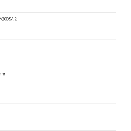
A20DSA.2
mm