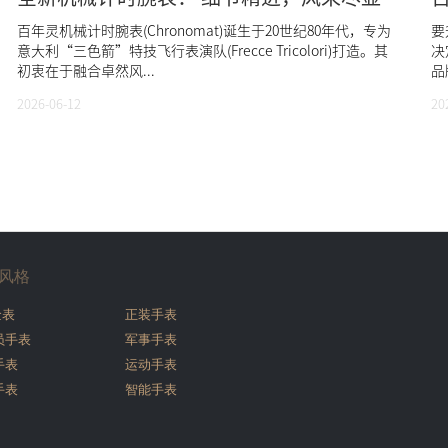
百年灵机械计时腕表(Chronomat)诞生于20世纪80年代，专为
要
意大利“三色箭”特技飞行表演队(Frecce Tricolori)打造。其
决
初衷在于融合卓然风...
品
2026-06-12
20
风格
金表
正装手表
员手表
军事手表
手表
运动手表
手表
智能手表