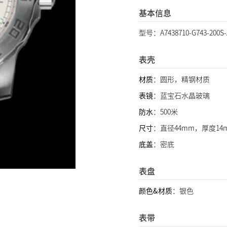
基本信息
型号：A7438710-G743-200S-
表壳
材质
：圆形，精钢材质
表镜
：蓝宝石水晶玻璃
防水
：500米
尺寸
：直径44mm，厚度14
底盖
：密底
表盘
颜色&材质
：银色
表带