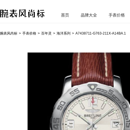
首页
品牌大全
手表价格
腕
表风尚标
腕表风尚标
手表价格
百年灵
海洋系列
A7438711-G763-211X-A14BA.1