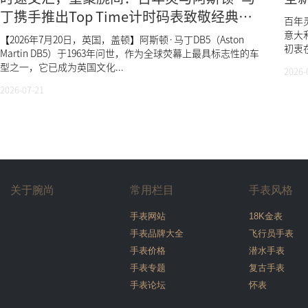
丁携手推出Top Time计时码表致敬经典
百年灵
DB5
意大利
【2026年7月20日，英国，盖顿】阿斯顿·马丁DB5（Aston
初衷在
Martin DB5）于1963年问世，作为全球荧幕上最具标志性的车
型之一，它已成为英国文化...
2026-
2026-07-21
关于腕尚
常用栏目
手表风格
手表网站
18K金表
手表品牌大全
飞行员手表
手表价格
潜水手表
手表专题
复古手表
手表论坛
怀表