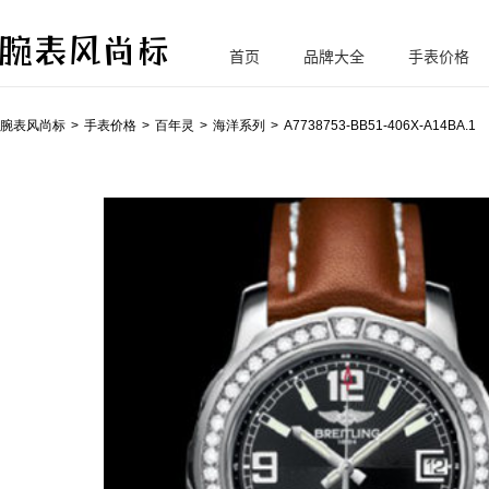
首页
品牌大全
手表价格
腕
表风尚标
腕表风尚标
手表价格
百年灵
海洋系列
A7738753-BB51-406X-A14BA.1