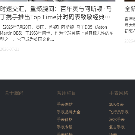
时速交汇，重聚腕间：百年灵与阿斯顿·马
全
丁携手推出Top Time计时码表致敬经典
百年灵
DB5
意大利
【2026年7月20日，英国，盖顿】阿斯顿·马丁DB5（Aston
初衷在
Martin DB5）于1963年问世，作为全球荧幕上最具标志性的车
型之一，它已成为英国文化...
2026-
2026-07-21
关于腕尚
常用栏目
手表风格
手表网站
18K金表
手表品牌大全
飞行员手表
手表价格
潜水手表
手表专题
复古手表
手表论坛
怀表