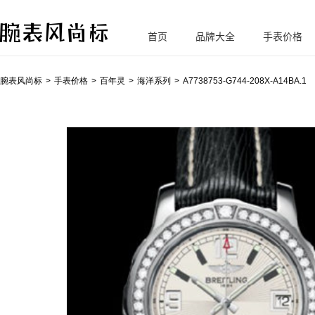
首页
品牌大全
手表价格
腕
表风尚标
腕表风尚标
手表价格
百年灵
海洋系列
A7738753-G744-208X-A14BA.1