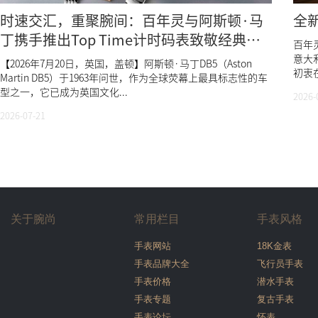
时速交汇，重聚腕间：百年灵与阿斯顿·马
全
丁携手推出Top Time计时码表致敬经典
百年灵
DB5
意大利
【2026年7月20日，英国，盖顿】阿斯顿·马丁DB5（Aston
初衷在
Martin DB5）于1963年问世，作为全球荧幕上最具标志性的车
型之一，它已成为英国文化...
2026-
2026-07-21
关于腕尚
常用栏目
手表风格
手表网站
18K金表
手表品牌大全
飞行员手表
手表价格
潜水手表
手表专题
复古手表
手表论坛
怀表