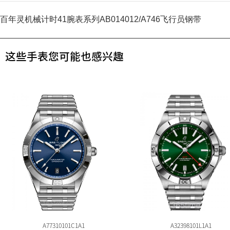
百年灵机械计时41腕表系列AB014012/A746飞行员钢带
这些手表您可能也感兴趣
A77310101C1A1
A32398101L1A1