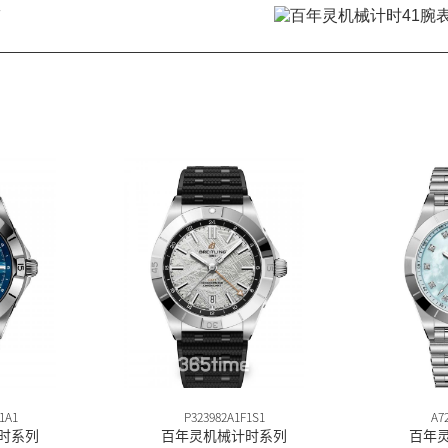
带
1A1
P323982A1F1S1
A7
时系列
百年灵机械计时系列
百年