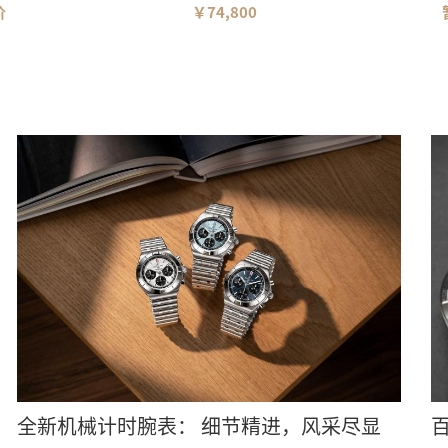
价
￥74,800
全新机械计时腕表： 细节精进，风采尽显