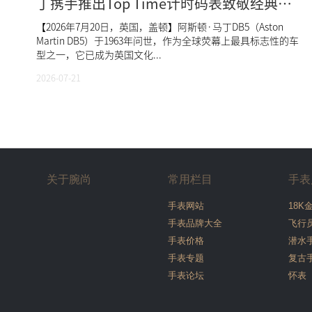
丁携手推出Top Time计时码表致敬经典
DB5
【2026年7月20日，英国，盖顿】阿斯顿·马丁DB5（Aston
Martin DB5）于1963年问世，作为全球荧幕上最具标志性的车
型之一，它已成为英国文化...
2026-07-21
关于腕尚
常用栏目
手表
手表网站
18K
手表品牌大全
飞行
手表价格
潜水
手表专题
复古
手表论坛
怀表