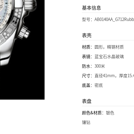
基本信息
型号：AB0140AA_G712Ru
表壳
材质
：圆形，精钢材质
表镜
：蓝宝石水晶玻璃
防水
：300米
尺寸
：直径41mm，厚度15.
底盖
：密底
表盘
颜色&材质
：银色
镶钻