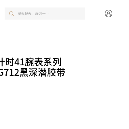
计时41腕表系列
A/G712黑深潜胶带