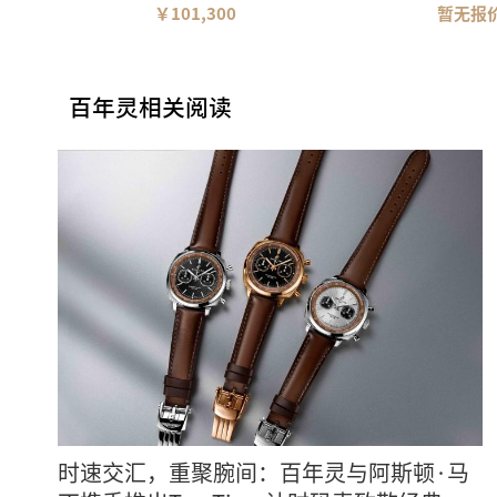
￥101,300
暂无报
百年灵相关阅读
时速交汇，重聚腕间：百年灵与阿斯顿·马