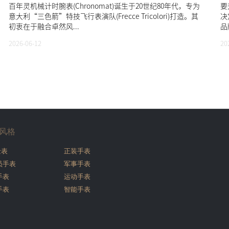
百年灵机械计时腕表(Chronomat)诞生于20世纪80年代，专为
要
意大利“三色箭”特技飞行表演队(Frecce Tricolori)打造。其
决
初衷在于融合卓然风...
品
2026-06-12
20
风格
金表
正装手表
员手表
军事手表
手表
运动手表
手表
智能手表