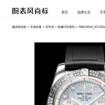
首页
品牌大全
手
腕
表风尚标
腕表风尚标
手表价格
百年灵
机械计时系列
AB0140AA_G712Ru