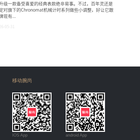
升级一款备受喜爱的经典表款绝非易事。不过，百年灵还是
定对旗下的Chronomat机械计时系列做些小调整，好让它跟
牌现有...
26-05-31
移动腕尚
IOS App
android App