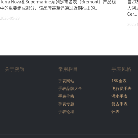
Terra Nova和Supermarine系列是宝名表（Bremont）产品线
自2
中的重要组成部分，该品牌甚至还通过近期推出的...
人创
Cer...
2026-05-29
2025-
关于腕尚
常用栏目
手表风格
手表网站
18K金表
手表品牌大全
飞行员手表
手表价格
潜水手表
手表专题
复古手表
手表论坛
怀表