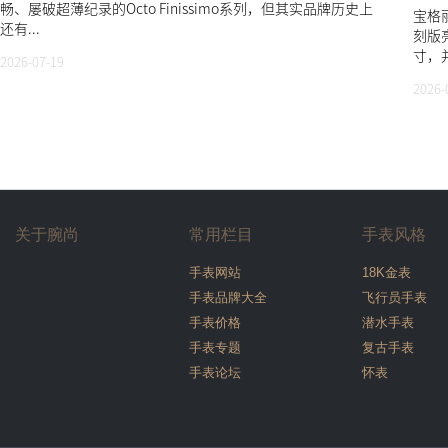
畅、屡破超薄纪录的Octo Finissimo系列，但其实品牌历史上
宝格丽
还有...
刻版
寸，并
2026-07-19
2026-
关于腕尚
常用栏目
手表风格
手表网站
18K金表
手表品牌大全
飞行员手表
手表价格
潜水手表
手表专题
复古手表
手表论坛
怀表