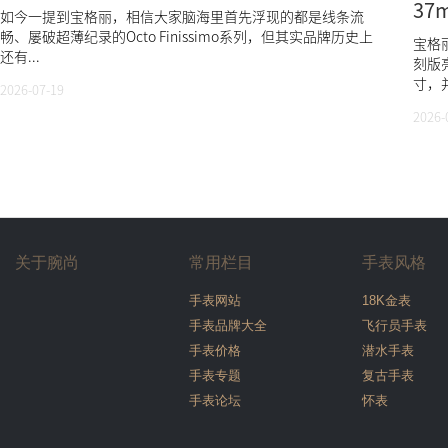
3
如今一提到宝格丽，相信大家脑海里首先浮现的都是线条流
畅、屡破超薄纪录的Octo Finissimo系列，但其实品牌历史上
宝格丽
还有...
刻版
寸，并
2026-07-19
2026-
关于腕尚
常用栏目
手表风格
手表网站
18K金表
手表品牌大全
飞行员手表
手表价格
潜水手表
手表专题
复古手表
手表论坛
怀表