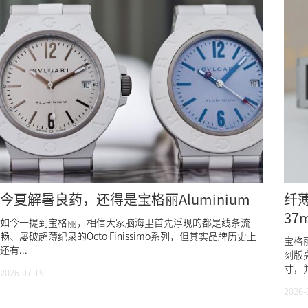
今夏解暑良药，还得是宝格丽Aluminium
纤薄
3
如今一提到宝格丽，相信大家脑海里首先浮现的都是线条流
畅、屡破超薄纪录的Octo Finissimo系列，但其实品牌历史上
宝格丽
还有...
刻版
寸，并
2026-07-19
2026-