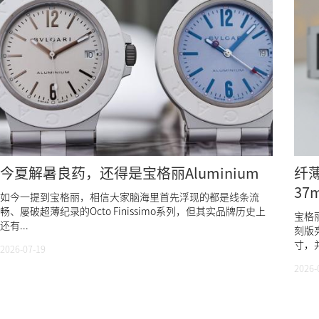
今夏解暑良药，还得是宝格丽Aluminium
纤薄
3
如今一提到宝格丽，相信大家脑海里首先浮现的都是线条流
畅、屡破超薄纪录的Octo Finissimo系列，但其实品牌历史上
宝格丽
还有...
刻版
寸，并
2026-07-19
2026-