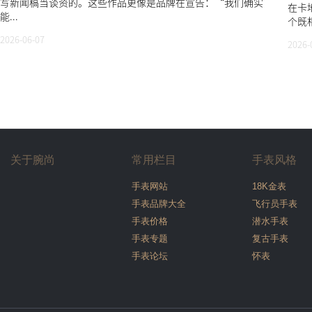
写新闻稿当谈资的。这些作品更像是品牌在宣告：“我们确实
在卡
能...
个既相
2026-06-07
2026-
关于腕尚
常用栏目
手表风格
手表网站
18K金表
手表品牌大全
飞行员手表
手表价格
潜水手表
手表专题
复古手表
手表论坛
怀表