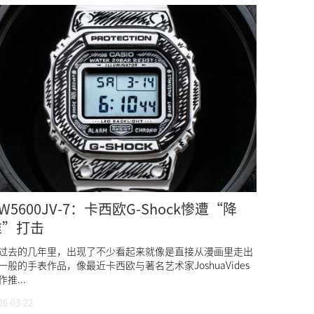
W5600JV-7：卡西欧G-Shock惨遭“降
维”打击
过去的几年里，出现了不少看起来就像是直接从漫画里走出
一般的手表作品，像最近卡西欧与著名艺术家JoshuaVides
作推...
26-03-22