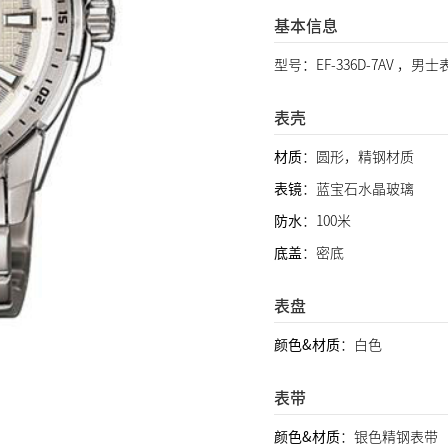
基本信息
型号：EF-336D-7AV ，男士
表壳
材质
：圆形，精钢材质
表镜
：蓝宝石水晶玻璃
防水
：100米
底盖
：密底
表盘
颜色&材质
：白色
表带
颜色&材质
：银色精钢表带