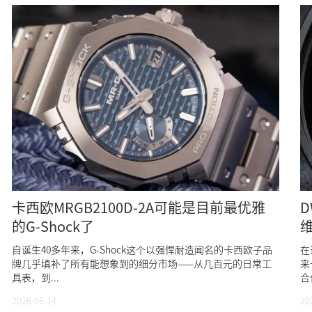
卡西欧MRGB2100D-2A可能是目前最优雅
D
的G-Shock了
自诞生40多年来，G-Shock这个以强悍耐造闻名的卡西欧子品
在
牌几乎填补了所有能想象到的细分市场——从几百元的日常工
来
具表，到...
合
2026-06-14
20