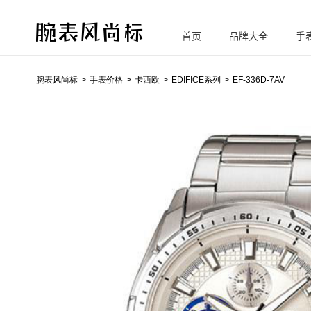
首页
品牌大全
手
腕
表风尚标
腕表风尚标
手表价格
卡西欧
EDIFICE系列
EF-336D-7AV