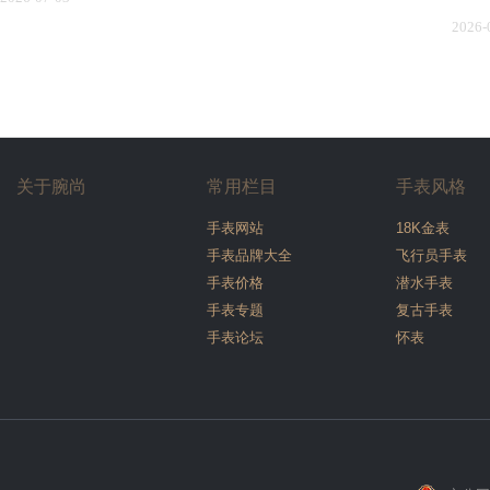
2026-
关于腕尚
常用栏目
手表风格
手表网站
18K金表
手表品牌大全
飞行员手表
手表价格
潜水手表
手表专题
复古手表
手表论坛
怀表