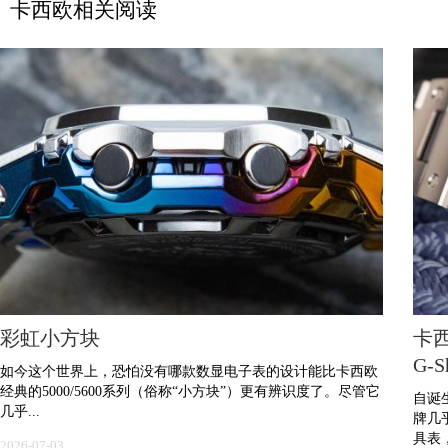
卡西欧相关阅读
彩虹小方块
卡西
G-S
如今这个世界上，恐怕没有哪款数显电子表的设计能比卡西欧
经典的5000/5600系列（俗称“小方块”）更有辨识度了。尽管它
自诞
几乎...
牌几
具表，
2026-07-03