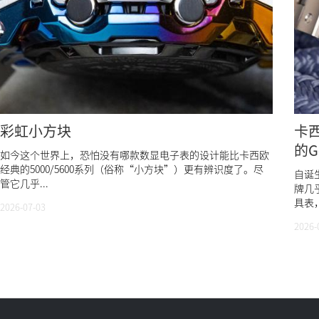
彩虹小方块
卡西
的G
如今这个世界上，恐怕没有哪款数显电子表的设计能比卡西欧
经典的5000/5600系列（俗称“小方块”）更有辨识度了。尽
自诞
管它几乎...
牌几
具表，
2026-07-03
2026-