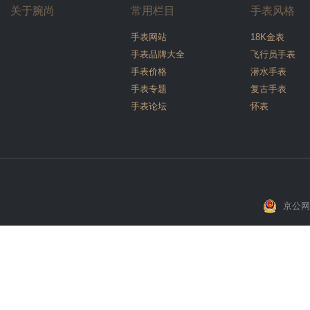
关于腕尚
常用栏目
手表风格
手表网站
18K金表
手表品牌大全
飞行员手表
手表价格
潜水手表
手表专题
复古手表
手表论坛
怀表
京公网安