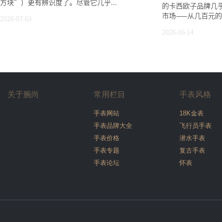
方块”）更有辨识度了。尽管它几乎...
的卡西欧子品牌几
市场——从几百元的
2026-07-03
2026-06-14
关于腕尚
常用栏目
手表风格
手表网站
18K金表
手表品牌大全
飞行员手表
手表价格
潜水手表
手表专题
复古手表
手表论坛
怀表