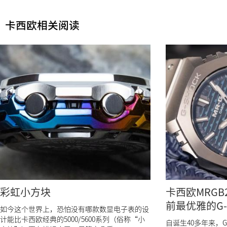
卡西欧相关阅读
彩虹小方块
卡西欧MRGB2
前最优雅的G-
如今这个世界上，恐怕没有哪款数显电子表的设
计能比卡西欧经典的5000/5600系列（俗称“小
自诞生40多年来，G