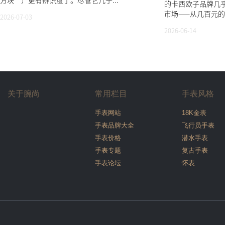
方块”）更有辨识度了。尽管它几乎...
的卡西欧子品牌几
市场——从几百元的
2026-07-03
2026-06-14
关于腕尚
常用栏目
手表风格
手表网站
18K金表
手表品牌大全
飞行员手表
手表价格
潜水手表
手表专题
复古手表
手表论坛
怀表