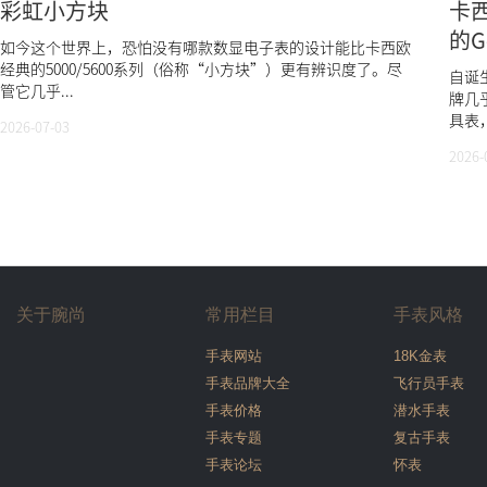
彩虹小方块
卡西
的G
如今这个世界上，恐怕没有哪款数显电子表的设计能比卡西欧
经典的5000/5600系列（俗称“小方块”）更有辨识度了。尽
自诞
管它几乎...
牌几
具表，
2026-07-03
2026-
关于腕尚
常用栏目
手表风格
手表网站
18K金表
手表品牌大全
飞行员手表
手表价格
潜水手表
手表专题
复古手表
手表论坛
怀表