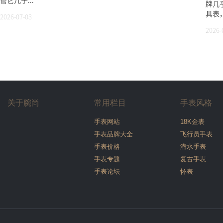
管它几乎...
牌几
具表，
2026-07-03
2026-
关于腕尚
常用栏目
手表风格
手表网站
18K金表
手表品牌大全
飞行员手表
手表价格
潜水手表
手表专题
复古手表
手表论坛
怀表