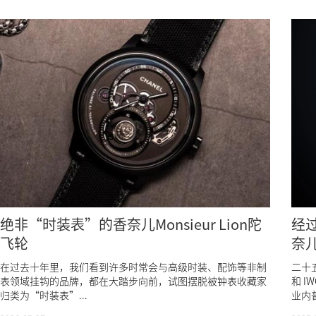
绝非“时装表”的香奈儿Monsieur Lion陀
经
飞轮
奈儿
在过去十年里，我们看到许多时常会与高级时装、配饰等非制
二十
表领域挂钩的品牌，都在大踏步向前，试图摆脱被钟表收藏家
和 
归类为“时装表”...
业内