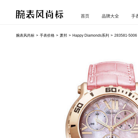
首页
品牌大全
手
腕
表风尚标
腕表风尚标
手表价格
萧邦
Happy Diamonds系列
283581-5006