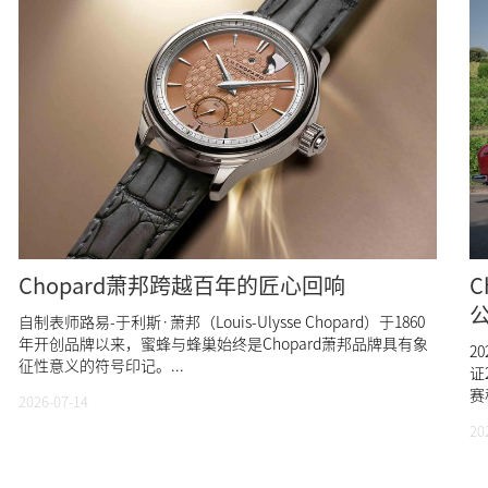
Chopard萧邦跨越百年的匠心回响
C
自制表师路易-于利斯·萧邦（Louis-Ulysse Chopard）于1860
年开创品牌以来，蜜蜂与蜂巢始终是Chopard萧邦品牌具有象
2
征性意义的符号印记。...
证
赛
2026-07-14
20