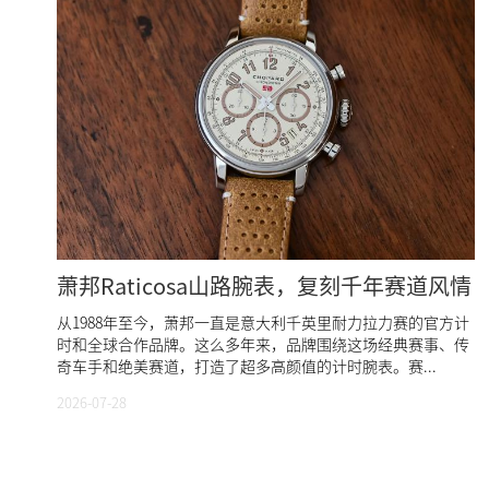
萧邦Raticosa山路腕表，复刻千年赛道风情
从1988年至今，萧邦一直是意大利千英里耐力拉力赛的官方计
时和全球合作品牌。这么多年来，品牌围绕这场经典赛事、传
奇车手和绝美赛道，打造了超多高颜值的计时腕表。赛...
2026-07-28