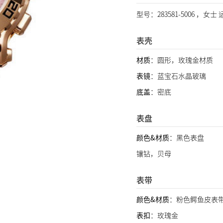
型号：283581-5006 ，女士
表壳
材质
：圆形，玫瑰金材质
表镜
：蓝宝石水晶玻璃
底盖
：密底
表盘
颜色&材质
：黑色表盘
镶钻，贝母
表带
颜色&材质
：粉色鳄鱼皮表
表扣
：玫瑰金