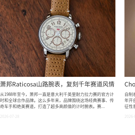
萧邦Raticosa山路腕表，复刻千年赛道风情
Ch
从1988年至今，萧邦一直是意大利千英里耐力拉力赛的官方计
自制表
时和全球合作品牌。这么多年来，品牌围绕这场经典赛事、传
年开
奇车手和绝美赛道，打造了超多高颜值的计时腕表。赛...
征性
2026-07-28
2026-