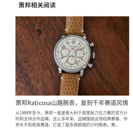
萧邦相关阅读
萧邦Raticosa山路腕表，复刻千年赛道风情
从1988年至今，萧邦一直是意大利千英里耐力拉力赛的官方计
时和全球合作品牌。这么多年来，品牌围绕这场经典赛事、传
奇车手和绝美赛道，打造了超多高颜值的计时腕表。赛...