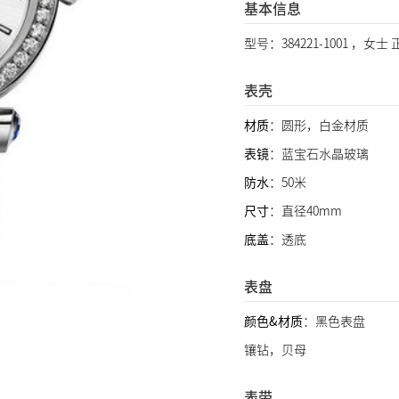
基本信息
型号：384221-1001 ，女士
表壳
材质
：圆形，白金材质
表镜
：蓝宝石水晶玻璃
防水
：50米
尺寸
：直径40mm
底盖
：透底
表盘
颜色&材质
：黑色表盘
镶钻，贝母
表带