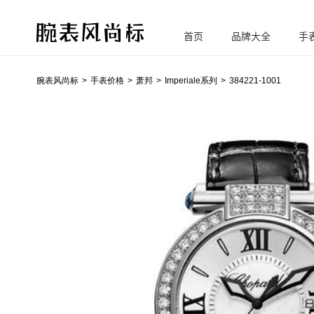
首页
品牌大全
手
腕
表风尚标
腕表风尚标
手表价格
萧邦
Imperiale系列
384221-1001