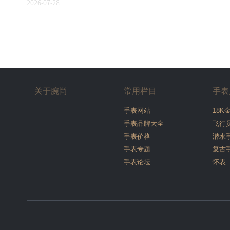
2026-07-28
关于腕尚
常用栏目
手表
手表网站
18K
手表品牌大全
飞行
手表价格
潜水
手表专题
复古
手表论坛
怀表