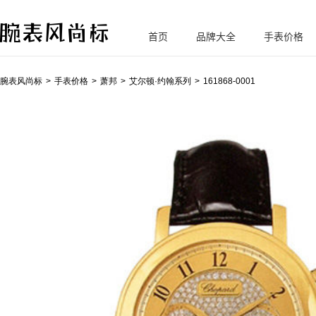
首页
品牌大全
手表价格
腕
表风尚标
腕表风尚标
手表价格
萧邦
艾尔顿·约翰系列
161868-0001