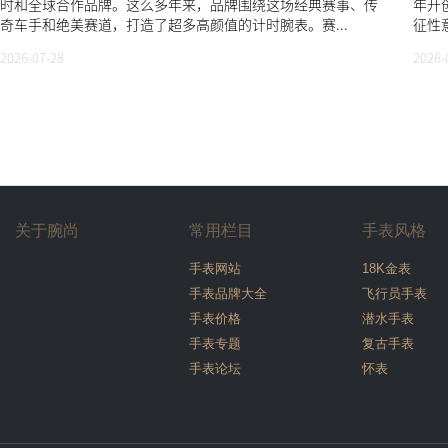
时和全球合作品牌。这么多年来，品牌围绕这场经典赛事、传
年开
奇车手和绝美赛道，打造了超多高颜值的计时腕表。赛...
征性
2026-07-28
2026-
关于腕尚
常用栏目
手表风格
手表网站
18K金表
手表品牌大全
飞行员手表
手表价格
潜水手表
手表专题
复古手表
手表论坛
怀表