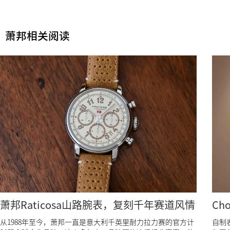
萧邦相关阅读
萧邦Raticosa山路腕表，复刻千年赛道风情
Ch
从1988年至今，萧邦一直是意大利千英里耐力拉力赛的官方计
自制表