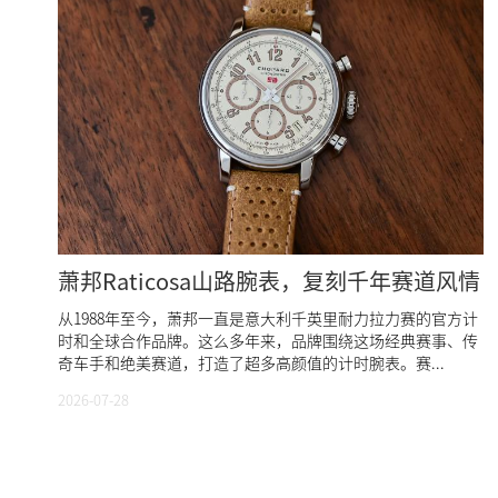
萧邦Raticosa山路腕表，复刻千年赛道风情
从1988年至今，萧邦一直是意大利千英里耐力拉力赛的官方计
时和全球合作品牌。这么多年来，品牌围绕这场经典赛事、传
奇车手和绝美赛道，打造了超多高颜值的计时腕表。赛...
2026-07-28