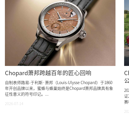
Chopard萧邦跨越百年的匠心回响
C
自制表师路易-于利斯·萧邦（Louis-Ulysse Chopard）于1860
年开创品牌以来，蜜蜂与蜂巢始终是Chopard萧邦品牌具有象
2
征性意义的符号印记。...
证
赛
2026-07-14
20