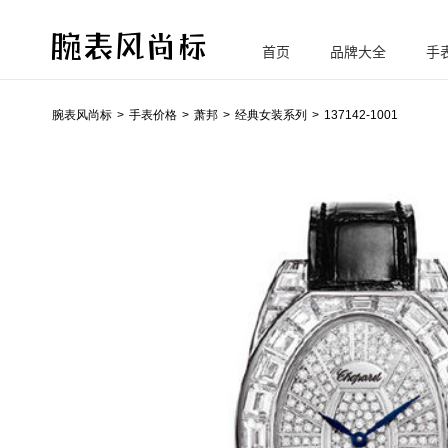
首页
品牌大全
手
腕
表风尚标
腕表风尚标
手表价格
萧邦
经典女装系列
137142-1001