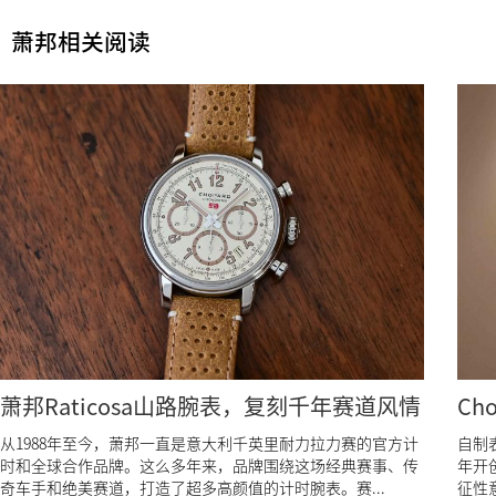
萧邦相关阅读
萧邦Raticosa山路腕表，复刻千年赛道风情
Ch
从1988年至今，萧邦一直是意大利千英里耐力拉力赛的官方计
自制表
时和全球合作品牌。这么多年来，品牌围绕这场经典赛事、传
年开
奇车手和绝美赛道，打造了超多高颜值的计时腕表。赛...
征性