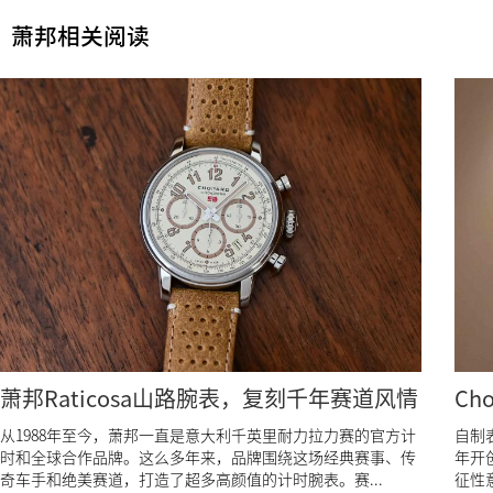
萧邦相关阅读
萧邦Raticosa山路腕表，复刻千年赛道风情
Ch
从1988年至今，萧邦一直是意大利千英里耐力拉力赛的官方计
自制表
时和全球合作品牌。这么多年来，品牌围绕这场经典赛事、传
年开
奇车手和绝美赛道，打造了超多高颜值的计时腕表。赛...
征性