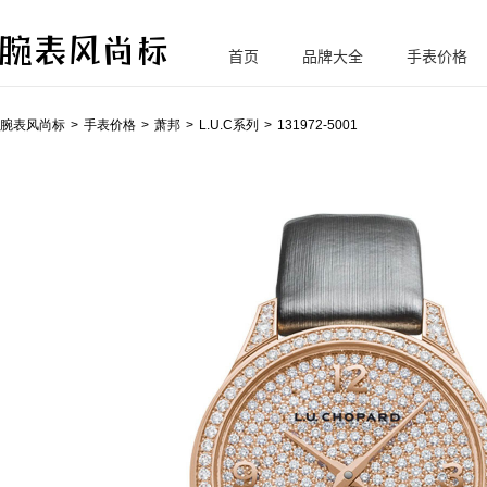
首页
品牌大全
手表价格
腕
表风尚标
腕表风尚标
手表价格
萧邦
L.U.C系列
131972-5001