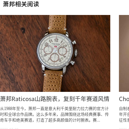
萧邦相关阅读
萧邦Raticosa山路腕表，复刻千年赛道风情
Ch
从1988年至今，萧邦一直是意大利千英里耐力拉力赛的官方计
自制表
时和全球合作品牌。这么多年来，品牌围绕这场经典赛事、传
年开
奇车手和绝美赛道，打造了超多高颜值的计时腕表。赛...
征性