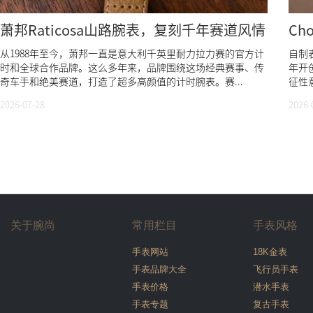
萧邦Raticosa山路腕表，复刻千年赛道风情
Ch
从1988年至今，萧邦一直是意大利千英里耐力拉力赛的官方计
自制表
时和全球合作品牌。这么多年来，品牌围绕这场经典赛事、传
年开
奇车手和绝美赛道，打造了超多高颜值的计时腕表。赛...
征性
2026-07-28
2026-
关于腕尚
常用栏目
手表风格
手表网站
18K金表
手表品牌大全
飞行员手表
手表价格
潜水手表
手表专题
复古手表