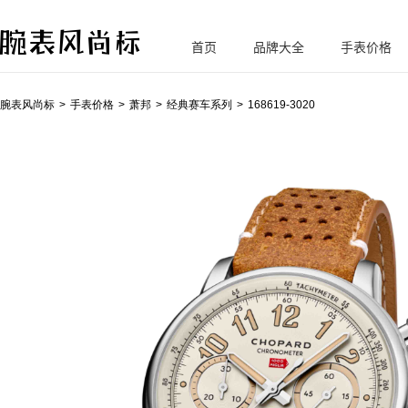
首页
品牌大全
手表价格
腕
表风尚标
腕表风尚标
手表价格
萧邦
经典赛车系列
168619-3020