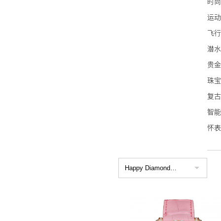
时尚
雷达
运动
万宝
飞行
泰格
潜水
NO
贵金
艾美
珠宝
宝齐
复古
波尔
智能
豪利
怀表
荣汉
名士
艾米
康斯
Sin
蕾蒙