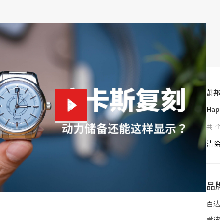
萧邦
Hap
共1
清除
品
百达
爱彼