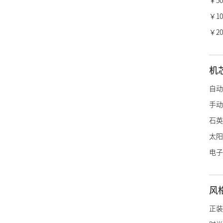
￥50,
瑞宝
￥100
冠蓝
￥20
香奈
爱马
机
LV
自动
迪奥
手动
宝诗
石英
博柏
太阳
绰美
电子
古驰
施华
风
阿玛
帝舵
正装
浪琴