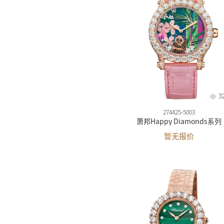
天梭
美度
精工
汉米
西铁
卡西
3
雪铁
274425-5003
萧邦Happy Diamonds系列
梅花
暂无报价
飞亚
海鸥
摩凡
时度
依波
罗西