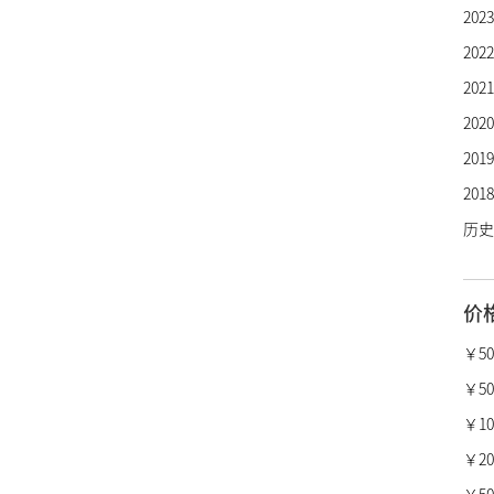
20
宇舶
20
芝柏
20
劳力
20
欧米
20
万国
20
百年
历史
卡地
沛纳
价
真力
柏莱
￥5
宝格
￥50
梵克
￥10,
昆仑
￥20,
萧邦