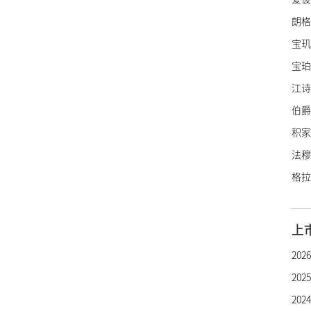
朗格
宝玑
宝珀
江诗
伯爵
积家
法穆
格拉
里查
亨利
上
罗杰
20
帕玛
20
雅典
20
雅克