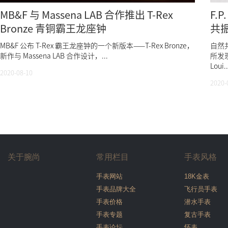
MB&F 与 Massena LAB 合作推出 T-Rex
F.P
Bronze 青铜霸王龙座钟
共
MB&F 公布 T-Rex 霸王龙座钟的一个新版本——T-Rex Bronze，
自然共
新作与 Massena LAB 合作设计，...
所发现
Loui..
2020-08-10
2020-
关于腕尚
常用栏目
手表风格
手表网站
18K金表
手表品牌大全
飞行员手表
手表价格
潜水手表
手表专题
复古手表
手表论坛
怀表