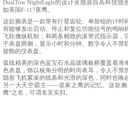
DualTow NightEagle的设计灵感源自高科技
如美国F-117夜鹰。
这款腕表是一款带有行星齿轮、单按钮的计时
有能够发出启动、停止和复位功能信号的鸣响
飞轮擒纵机制；和两条精致的滚带式指示器，
于表盘两侧，显示小时和分钟。数字令人不禁
驶舱的仪表盘。
弧线精美的深色蓝宝石水晶玻璃板桥覆盖着准
色表盘，饰以棱角分明的时尚表耳，令人不禁
隐形飞机紧凑的线条和光滑的深色，同时也唤
另一大天空霸主——皇家之鹰的记忆。这款腕
鹰”之名，可谓名至实归。