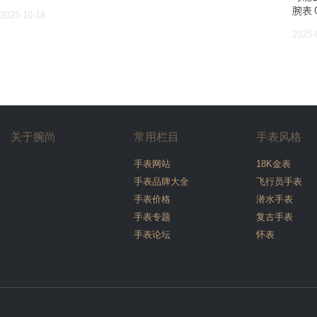
腕表 
2025-10-18
2025-
关于腕尚
常用栏目
手表风格
手表网站
18K金表
手表品牌大全
飞行员手表
手表价格
潜水手表
手表专题
复古手表
手表论坛
怀表