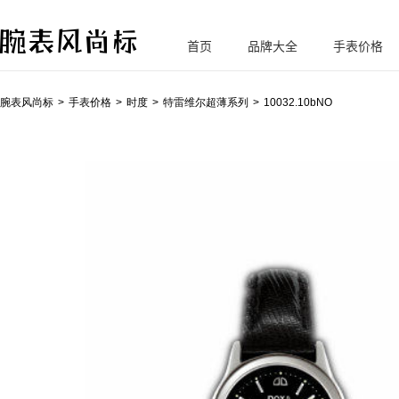
首页
品牌大全
手表价格
腕
表风尚标
腕表风尚标
手表价格
时度
特雷维尔超薄系列
10032.10bNO