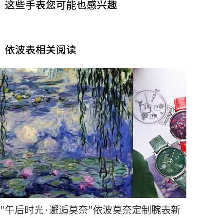
这些手表您可能也感兴趣
依波表相关阅读
"午后时光·邂逅莫奈"依波莫奈定制腕表新