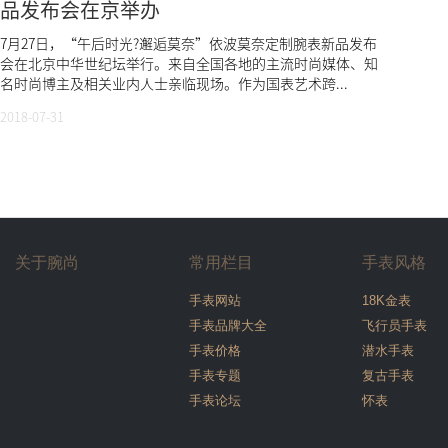
品发布会在京举办
7月27日，“午后时光?邂逅莫奈”依波莫奈定制腕表新品发布
会在北京中华世纪坛举行。来自全国各地的主流时尚媒体、知
名时尚博主及相关业内人士亲临现场。作为国表艺术跨...
2018-07-31
关于腕尚
常用栏目
手表风格
手表网站
18K金表
手表品牌大全
飞行员手表
手表价格
潜水手表
手表专题
复古手表
手表论坛
怀表