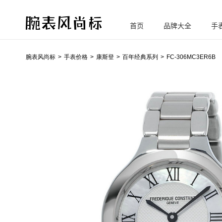
首页
品牌大全
手
腕
表风尚标
腕表风尚标
手表价格
康斯登
百年经典系列
FC-306MC3ER6B