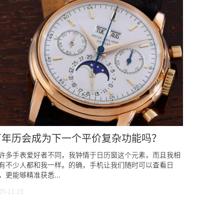
万年历会成为下一个平价复杂功能吗？
许多手表爱好者不同，我钟情于日历窗这个元素，而且我相
有不少人都和我一样。的确，手机让我们随时可以查看日
，更能够精准获悉...
25-11-23