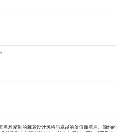
芯
其典雅精制的腕表设计风格与卓越的价值而着名。简约的