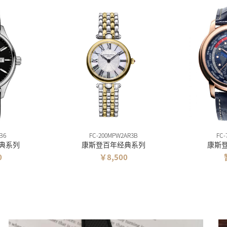
B6
FC-200MPW2AR3B
FC-
典系列
康斯登百年经典系列
康斯
0
￥8,500