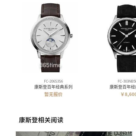
FC-206S3S6
FC-303NB5
康斯登百年经典系列
康斯登百年经
暂无报价
￥8,60
康斯登相关阅读