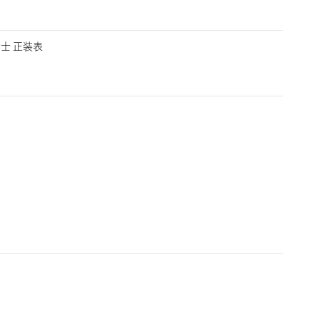
，女士 正装表