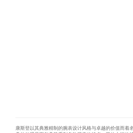
康斯登以其典雅精制的腕表设计风格与卓越的价值而着