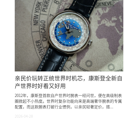
亲民价玩转正统世界时机芯，康斯登全新自
产世界时好看又好用
2012年，康斯登首款自产世界时腕表一经问世，便在高级制表
圈掀起不小热度。世界时复杂功能向来是高端奢华腕表的专属
配置，而这款腕表打破行业惯例，以亲民轻奢定价，搭...
2026-04-28